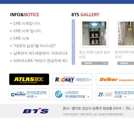
LME 시세입니다.
LME 시세 입니다.
LME 시세
\'대전의 삼성\'을 아시나요?
용산 전쟁기념관 설치
한국전력거래
납축전지 빅2 세방전지- 아트라스BX, 주가는 저평가\"
사진
지사
아트라스BX “하반기 완성차에 하이브리드 축전지 공급